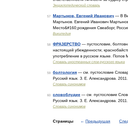
Энциклопедический словарь
Мартынов, Евгений Иванович
— В Ви
57
Мартынов. Евгений Иванович Мартынов
Место&#160;рождения Свеаборг, Росси
Википедия
ФРАЗЕРСТВО
— пустословие, болтовня
58
настоящей убежденности; краснобайст
употребление в русском языке. Попов М
Словарь иностранных слов русского языка
болтология
— см. пустословие Словарь
59
Русский язык. З. Е. Александрова. 2011
Словарь синонимов
словоблудие
— см. пустословие Слова
60
Русский язык. З. Е. Александрова. 2011
Словарь синонимов
Страницы
←
Предыдущая
Сле