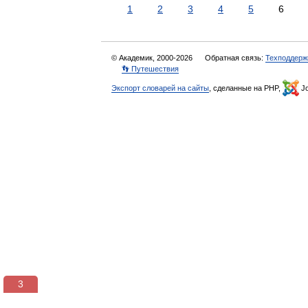
1
2
3
4
5
6
© Академик, 2000-2026
Обратная связь:
Техподдерж
👣 Путешествия
Экспорт словарей на сайты
, сделанные на PHP,
Jo
3