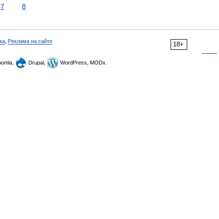
7
8
ка
,
Реклама на сайте
18+
omla,
Drupal,
WordPress, MODx.