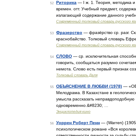
Риторика
— I ж. 1. Теория, методика и
52
времен. отт. Учебный предмет, содержа
излагающий содержание данного учебн
Современный толковый словарь русского я
Фразерство
— фразёрство ср. разг. С
53
краснобайство. Толковый словарь Ефр
Современный толковый словарь русского я
СЛОВО
— ср. исключительная способно
54
говорить, сообщаться разумно сочетаем
немота. Слово есть первый признак со
Толковый словарь Даля
ОБЪЯСНЕНИЕ В ЛЮБВИ (1978)
— «ОБ
55
Мелодрама. В Казахстане в геологичес
умысла рассказать неправдоподобную и
одновременно.&#8230; …
Энциклопедия кино
Уоррен Роберт Пенн
— (Warren) (1905
56
психологическом романе «Вся королевс
ответственности личности за судьбу 