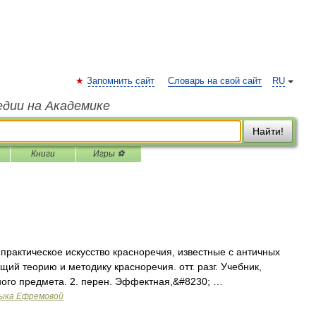
Запомнить сайт
Словарь на свой сайт
RU
едии на Академике
Найти!
Книги
Игры ⚽
 практическое искусство красноречия, известные с античных
щий теорию и методику красноречия. отт. разг. Учебник,
ого предмета. 2. перен. Эффектная,&#8230; …
зыка Ефремовой