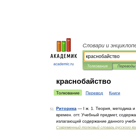
Словари и энциклоп
academic.ru
Толкования
Переводы
краснобайство
Толкование
Перевод
Книги
Риторика
— I ж. 1. Теория, методика и
51
времен. отт. Учебный предмет, содержа
излагающий содержание данного учебн
Современный толковый словарь русского я