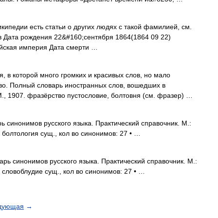
кипедии есть статьи о других людях с такой фамилией, см.
 Дата рождения 22&#160;сентября 1864(1864 09 22)
йская империя Дата смерти …
, в которой много громких и красивых слов, но мало
во. Полный словарь иностранных слов, вошедших в
., 1907. фразёрство пустословие, болтовня (см. фразер) …
 синонимов русского языка. Практический справочник. М.:
. болтология сущ., кол во синонимов: 27 • …
рь синонимов русского языка. Практический справочник. М.:
. словоблудие сущ., кол во синонимов: 27 • …
дующая
→