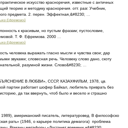
 практическое искусство красноречия, известные с античных
щий теорию и методику красноречия. отт. разг. Учебник,
ого предмета. 2. перен. Эффектная,&#8230; …
зыка Ефремовой
клонность к красивым, но пустым фразам; пустословие,
емовой. Т. Ф. Ефремова. 2000 …
зыка Ефремовой
сть человека выражать гласно мысли и чувства свои; дар
ыми звуками; словесная речь. Человеку слово дано, скоту
знательной, разумной жизни. Слово&#8230; …
ЪЯСНЕНИЕ В ЛЮБВИ», СССР, КАЗАХФИЛЬМ, 1978, цв.
кой партии работает шофер Байкал, любитель приврать без
сторию, да так ввернуть, чтоб было и весело и страшно
 1989), американский писатель, литературовед. В философско
кая рать» (1946, о карьере политика демагога) проблема
страны. Романы метафоры «Достанет времени и&#8230; …